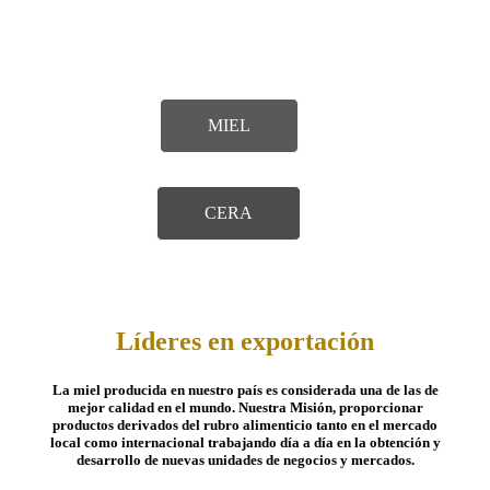
Compramos tus productos ofreciendo
amplias faciliades para
que puedas aprovechar tu trabajo y obtener el rendimiento
esperado. Una gran oportunidad para crecer.
MIEL
CERA
Líderes en exportación
La miel producida en nuestro país es considerada una de las de
mejor calidad en el mundo. Nuestra Misión, proporcionar
productos derivados del rubro alimenticio tanto en el mercado
local como internacional trabajando día a día en la obtención y
desarrollo de nuevas unidades de negocios y mercados.